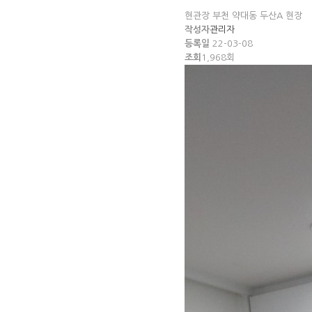
현관장
부천 약대동 두산A 현장
작성자
관리자
등록일
22-03-08
조회
1,968회