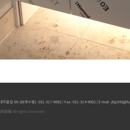
69-20(계수동) : 031-317-9082 / Fax : 031-314-9082 / E-mail : jhj1042@ha
주)더조음
All rights reserved.