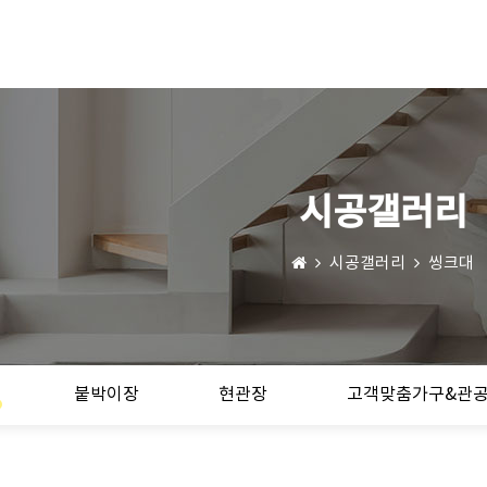
시공갤러리
시공갤러리
씽크대
붙박이장
현관장
고객맞춤가구&관