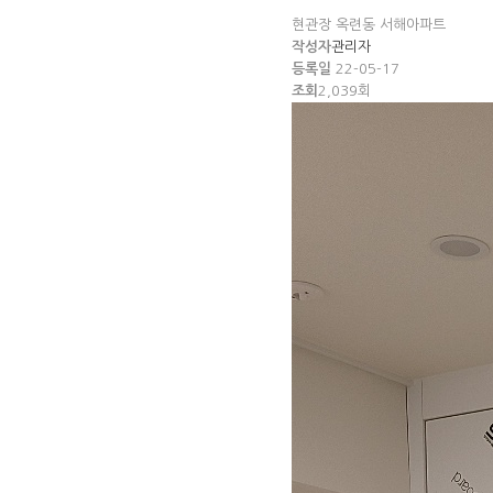
현관장
옥련동 서해아파트
작성자
관리자
등록일
22-05-17
조회
2,039회