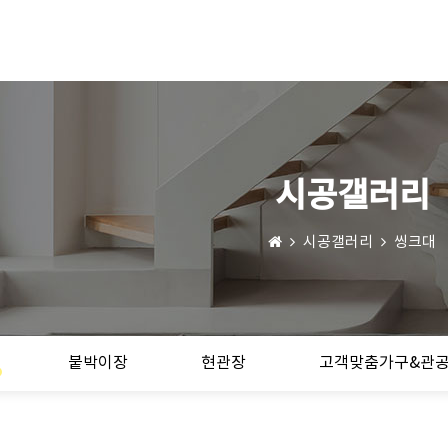
시공갤러리
시공갤러리
씽크대
붙박이장
현관장
고객맞춤가구&관