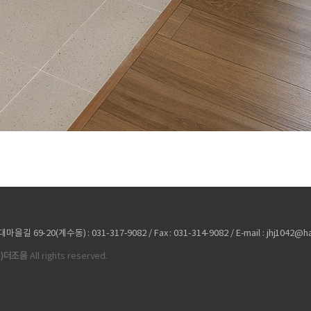
69-20(계수동) : 031-317-9082 / Fax : 031-314-9082 / E-mail : jhj1042@ha
주)더조음
All rights reserved.